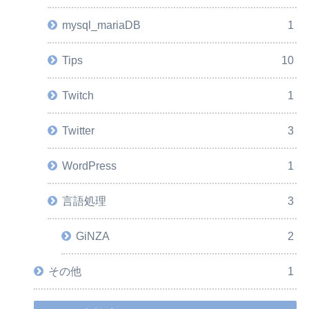
mysql_mariaDB
1
Tips
10
Twitch
1
Twitter
3
WordPress
1
言語処理
3
GiNZA
2
その他
1