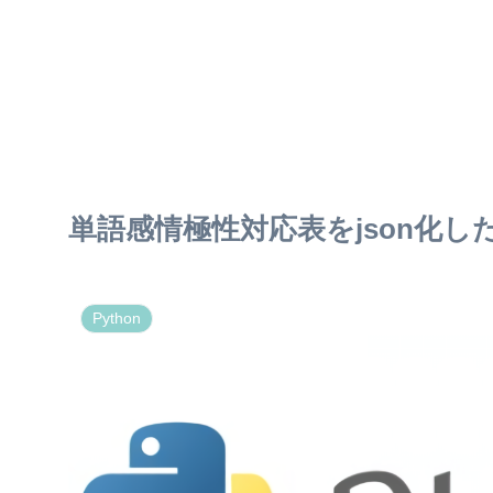
単語感情極性対応表をjson化し
Python