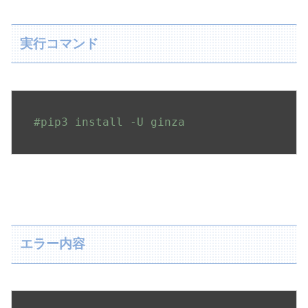
実行コマンド
#pip3 install -U ginza
エラー内容