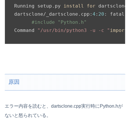
Running setup.py 
install
for
 dartsclone
dartsclone/_dartsclone.cpp:
4
:
20
: fatal 
#include "Python.h"
Command 
"/usr/bin/python3 -u -c "
import
原因
エラー内容を読むと、dartsclone.cpp実行時にPython.hが
ないと怒られている。