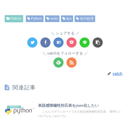
Python
Python
redis
tips
並列処理
シェアする
vatchをフォローする
vatch
関連記事
単語感情極性対応表をjson化したい
Python
こちらでダウンロードできる単語感情極性対応表。 標準だと
csvでもなくjsonでも...