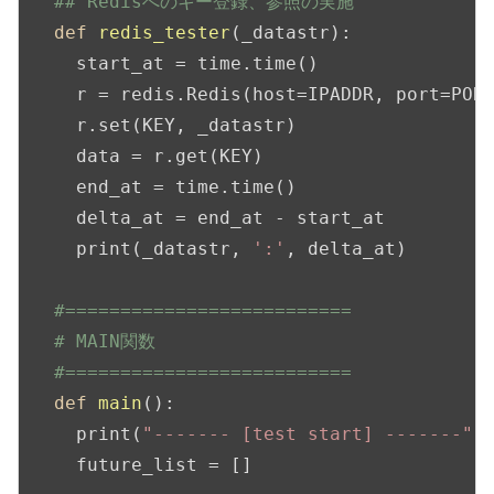
## Redisへのキー登録、参照の実施
def
redis_tester
(_datastr)
:
  start_at = time.time()

  r = redis.Redis(host=IPADDR, port=PORT
  r.set(KEY, _datastr)

  data = r.get(KEY)

  end_at = time.time()

  delta_at = end_at - start_at

  print(_datastr, 
':'
, delta_at)

#==========================
# MAIN関数
#==========================
def
main
()
:
  print(
"------- [test start] -------"
)

  future_list = []
