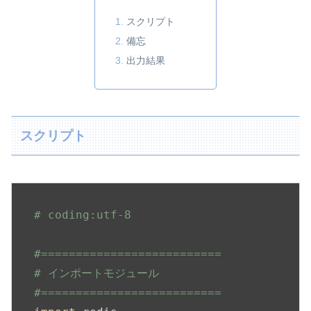
スクリプト
備忘
出力結果
スクリプト
# coding:utf-8
#==========================
# インポートモジュール
#==========================