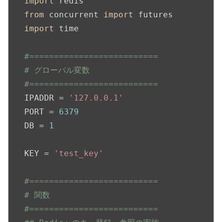
import
from
 concurrent 
import
import
 time

#==========================
# グローバル変数
#==========================
IPADDR = 
'127.0.0.1'
PORT = 
6379
DB = 
1
KEY = 
'test_key'
#==========================
# 関数
#==========================