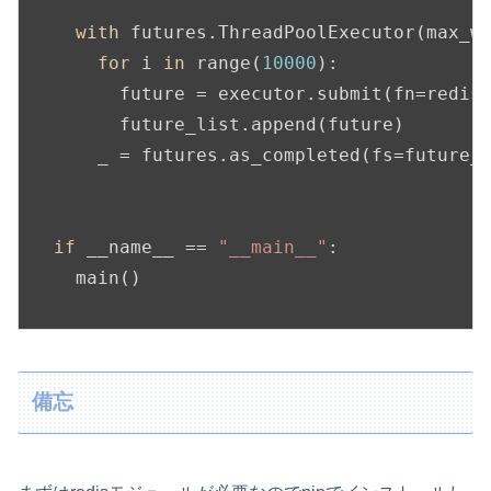
with
 futures.ThreadPoolExecutor(max_w
for
 i 
in
 range(
10000
):

      future = executor.submit(fn=redis
      future_list.append(future)

    _ = futures.as_completed(fs=future_l
if
 __name__ == 
"__main__"
:

備忘