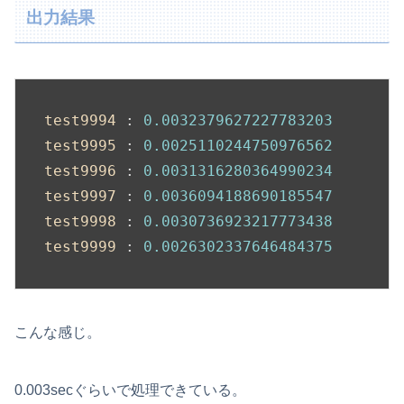
出力結果
test9994 
: 
0.0032379627227783203
test9995 
: 
0.0025110244750976562
test9996 
: 
0.0031316280364990234
test9997 
: 
0.0036094188690185547
test9998 
: 
0.0030736923217773438
test9999 
: 
0.0026302337646484375
こんな感じ。
0.003secぐらいで処理できている。