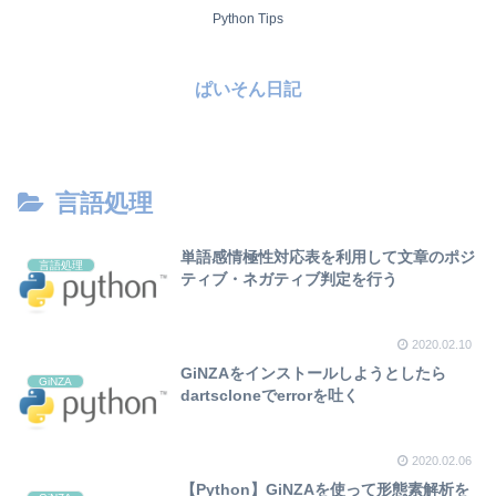
Python Tips
ぱいそん日記
言語処理
単語感情極性対応表を利用して文章のポジ
言語処理
ティブ・ネガティブ判定を行う
2020.02.10
GiNZAをインストールしようとしたら
GiNZA
dartscloneでerrorを吐く
2020.02.06
【Python】GiNZAを使って形態素解析を